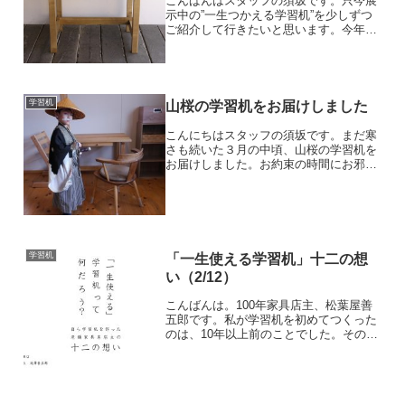
こんばんはスタッフの須坂です。只今展
示中の”一生つかえる学習机”を少しずつ
ご紹介して行きたいと思います。今年は
栗、山桜、胡桃、黄檗、栃、栓、楓の７
種類の木で製作をいたしました。その中
で、まずは珍しい『黄檗（キハダ）』を
ご紹介いたします。あま...
学習机
山桜の学習机をお届けしました
こんにちはスタッフの須坂です。まだ寒
さも続いた３月の中頃、山桜の学習机を
お届けしました。お約束の時間にお邪魔
すると、玄関でお出迎えいただいたの
は、なんと、小さな『殿様』でした！
「よいぞ、よいぞ、こっちじゃ、こっち
じゃ、」と玄関からお通しいた...
学習机
「一生使える学習机」十二の想
い（2/12）
こんばんは。100年家具店主、松葉屋善
五郎です。私が学習机を初めてつくった
のは、10年以上前のことでした。その頃
はまだ「一生使える学習机」という名で
はなく、「娘の机」という名だったと思
います。実は、自分の娘のために机をつ
くりたいという想いで...