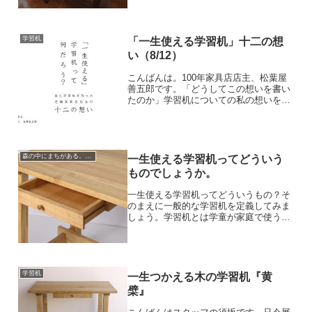
る学習机の簡単な見分け方を教えます。
その２」です。家具を「長く使えない
（使わない）」という意味...
学習机
「一生使える学習机」十二の想
い（8/12）
こんばんは。100年家具店店主、松葉屋
善五郎です。「どうしてこの想いを書い
たのか」学習机についての私の想いを書
きました。それは自分自身の子育てをあ
らためて確認したい気持ちだったのかも
しれません。子どもは体いっぱいで感
じ、笑い、泣き、怒ります...
森の中にまちがある。一歩
一生使える学習机ってどういう
ものでしょうか。
一生使える学習机ってどういうもの？そ
のまえに一般的な学習机を定義してみま
しょう。学習机とは学童が家庭で使う勉
強机。学校にはいろいろな高さの机、椅
子(いす)がそろえられ、毎年交換される
が、家庭では一つの机を長年用いるの
で、成長する体位にあわせ...
学習机
一生つかえる木の学習机『黄
檗』