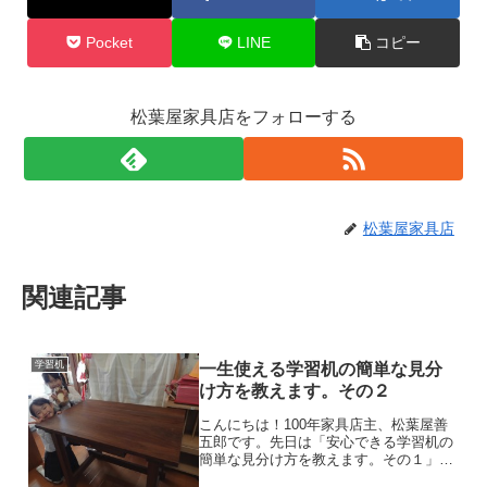
Pocket
LINE
コピー
松葉屋家具店をフォローする
松葉屋家具店
関連記事
学習机
一生使える学習机の簡単な見分
け方を教えます。その２
こんにちは！100年家具店主、松葉屋善
五郎です。先日は「安心できる学習机の
簡単な見分け方を教えます。その１」を
お伝えしました。本日は続編「一生使え