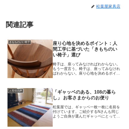
松葉屋家具店
関連記事
きもちのいい椅子
座り心地を決めるポイント：人
間工学に基づいた「きもちのい
い椅子」選び
椅子は、座ってみなければわからない。
もう一度言う。椅子は、座ってみなけれ
ばわからない。座り心地を決めるポイン
ト：人間工学に基づいた椅子選び僕は家
具屋の息子として常に木に触れ、木の香
りに包まれて育ってきた。木の椅子を触
お客様の声
りながら、質感に何とも言...
「ギャッベのある、108の暮ら
し」 お客さまからのお便り
松葉屋では、ギャッベ一枚一枚に名前を
付けています。ご紹介するNさんも同じ
ようご自身が選んだギャッベにとっても
素敵な名前をつけてくれました。部屋の
中に地球の雄大な風景を持ち込んだよう