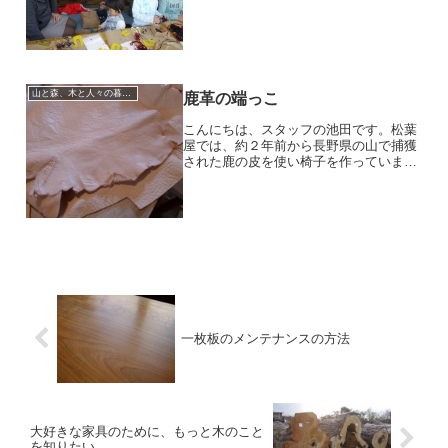
くさん集まりました！松葉屋のギャッベ
展の様子をお伝えします。土日に開催し
ていて大人気だったのが小さな小さなギ
ャッベを織る、織り体験！...
山と森、木と人々の暮らしを一本の糸でつなげたい
鹿革の端っこ
こんにちは、スタッフの池田です。松葉
屋では、約２年前から長野県の山で捕獲
された鹿の皮を使い椅子を作っていま
す。お客様からのご注文も少しずついた
だき一脚一脚ひとりの職人さんが作って
います。その中で少しずつ小さな悩み事
として上がっていたのが「鹿...
一枚板のメンテナンスの方法
大好きな家具のために、もっと木のこと
を知りたい。