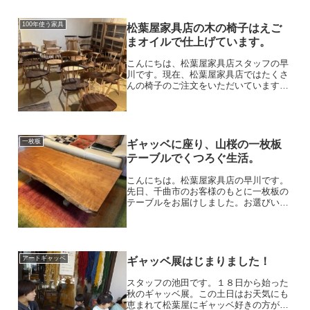
な気持ちいい空間。ちいさなギャッベ
も、欅の板の景色の一部のよ...
100年使う家具
松葉屋家具店の木の椅子はえご
まオイルで仕上げています。
こんにちは、松葉屋家具店スタッフの早
川です。現在、松葉屋家具店ではたくさ
んの椅子のご注文をいただいています。
その数、約40脚。同じ時期にここまで重
なることは私が入社してから一度もあり
ませんでした。こちらはご注文いただい
ている椅子の一部です。...
一枚板
ギャッベに座り、山桜の一枚板
テーブルでくつろぐ生活。
こんにちは。松葉屋家具店の早川です。
先日、千曲市のお客様のもとに一枚板の
テーブルをお届けしました。お選びいた
だいた樹種は濃い赤みが特徴の山桜。以
前にも山桜の家具をご紹介した際に少し
詳しく特徴をまとめておりますのでそち
らもよろしければご覧くだ...
アートギャッベ
ギャッベ展はじまりました！
スタッフの池田です。１８日から始った
秋のギャッベ展。この土日はお天気にも
恵まれて松葉屋にギャッベ好きの方がた