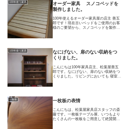
100年使う家具
オーダー家具 スノコベッドを
製作しました。
100年使えるオーダー家具屋の店主 善五
郎です！現在古いベッドをご使用のお客
様のご要望から、スノコベッドを製作し
ました。通常ベッドは、木製のフレーム
の上にスプリングを内蔵したマットレス
をのせて使用されます。今更聞けないマ
ットレスとは？ wi...
100年使う家具
なにげない、扉のない収納をつ
くりました。
こんにちは100年家具店主、松葉屋善五
郎です。なにげない、扉のない収納をつ
くりました。リビングにおいても 寝室に
おいても 子供部屋においてもどんな場所
でも、 でしゃばらず、かといってちゃん
と主張もする絵本を入れても お気に入り
の器を入れても...
一枚板
一枚板の表情
こんにちは、松葉屋家具店スタッフの斎
藤です。一枚板テーブル展、いつもより
たくさんの一枚板をご用意して絶賛開催
中です。松葉屋の一枚板の杢目には、大
きく分けると２種類の表情があります。