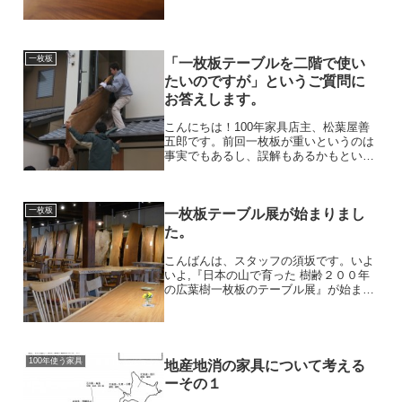
ひとつは、年輪が杢目にはっきりでてく
るタイプ。ケヤキや栗など...
一枚板
「一枚板テーブルを二階で使い
たいのですが」というご質問に
お答えします。
こんにちは！100年家具店主、松葉屋善
五郎です。前回一枚板が重いというのは
事実でもあるし、誤解もあるかもという
お話をしました。テーブルが重くて困る
というケースは…思ったより少ない気が
しますが、どうでしょう。日常でお掃除
一枚板
などで動かしたい時季節...
一枚板テーブル展が始まりまし
た。
こんばんは、スタッフの須坂です。いよ
いよ,『日本の山で育った 樹齢２００年
の広葉樹一枚板のテーブル展』が始まり
ました。初日二日目と、大変多くのお客
さまにご来店いただきまして、本当にあ
りがとうございました。どなたも真剣、
そしてワクワクに満ちた...
100年使う家具
地産地消の家具について考える
ーその１