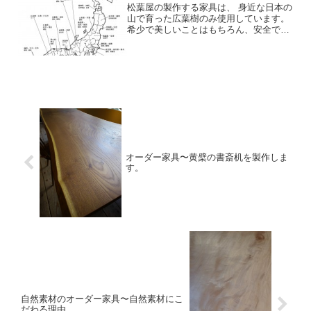
松葉屋の製作する家具は、 身近な日本の
山で育った広葉樹のみ使用しています。
希少で美しいことはもちろん、安全で安
心ができること、何千キロもの距離を材
木の運搬に余分なエネルギーを使わない
こと。また、量産しないため、原木の見
立てから始まり、自社工...
オーダー家具〜黄檗の書斎机を製作しま
す。
自然素材のオーダー家具〜自然素材にこ
だわる理由