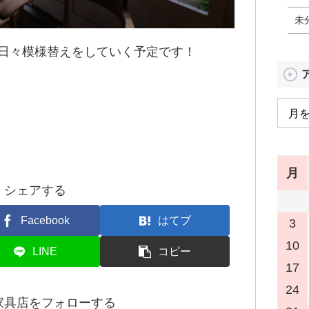
未
日々模様替えをしていく予定です！
月
シェアする
Facebook
はてブ
3
10
LINE
コピー
17
24
家具店をフォローする