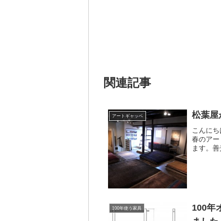
関連記事
松葉屋
アートギャッベ
こんにち
春のアー
ます。善
そんな中
い！」と
100
100年使う家具