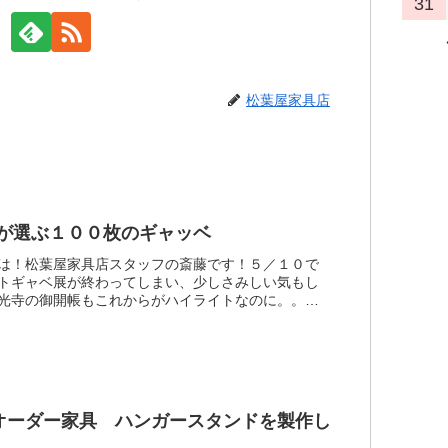
31
松葉屋家具店
が選ぶ１００枚のギャッベ
は！松葉屋家具店スタッフの斎藤です！５／１０で
トギャベ展が終わってしまい、少しさみしい気もし
光寺の御開帳もこれからがハイライトなのに。。。
、多くのお客様から「まだまだギャッベが見た
のご要望を強くいただ...
年オーダー家具 ハンガースタンドを製作し