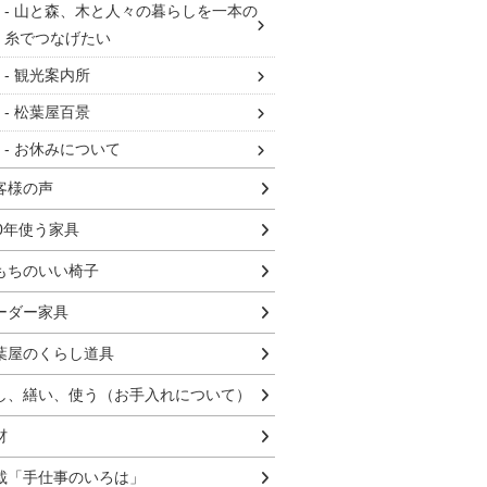
山と森、木と人々の暮らしを一本の
糸でつなげたい
観光案内所
松葉屋百景
お休みについて
客様の声
00年使う家具
もちのいい椅子
ーダー家具
葉屋のくらし道具
し、繕い、使う（お手入れについて）
材
載「手仕事のいろは」