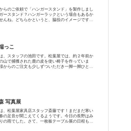
からのご依頼で「ハンガースタンド」を製作しまし
ガースタンド？ハンガーラックという場合もあるか
せんね。どちらかというと、脇役のイメージです
ると、いくらでも安くて実用的な商品があるわけで
年家具松葉屋が製...
端っこ
は、スタッフの池田です。松葉屋では、約２年前か
の山で捕獲された鹿の皮を使い椅子を作っていま
様からのご注文も少しずついただき一脚一脚ひとり
んが作っています。その中で少しずつ小さな悩み事
がっていたのが「鹿...
森 写真展
は、松葉屋家具店スタッフ斎藤です！まだまだ寒い
春の足音が聞こえてくるようです。今日の長野はみ
りの雨でした。さて、一枚板テーブル展の日程も迫
ました。松葉屋家具店では一枚板テーブル展と同時