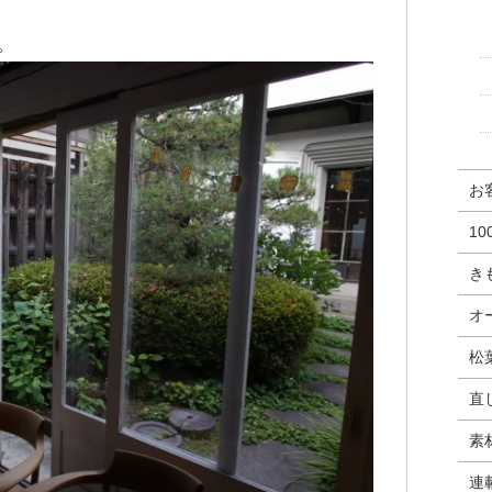
。
お
1
き
オ
松
直
素
連