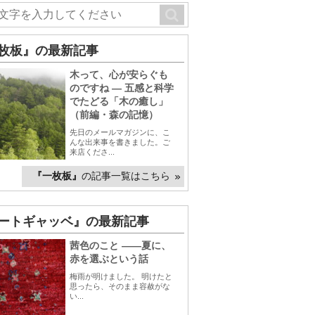
枚板』の最新記事
木って、心が安らぐも
のですね ― 五感と科学
でたどる「木の癒し」
（前編・森の記憶）
先日のメールマガジンに、こ
んな出来事を書きました。ご
来店くださ...
『一枚板』
の記事一覧はこちら
ートギャッベ』の最新記事
茜色のこと ――夏に、
赤を選ぶという話
梅雨が明けました。 明けたと
思ったら、そのまま容赦がな
い...