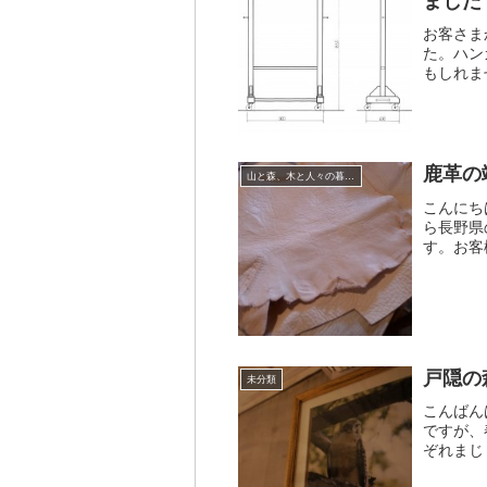
ました
お客さま
た。ハン
もしれま
が…調べ
すが100
鹿革の
山と森、木と人々の暮らしを一本の糸でつなげたい
こんにち
ら長野県
す。お客
の職人さ
として上
戸隠の
未分類
こんばん
ですが、
ぞれまじ
って参り