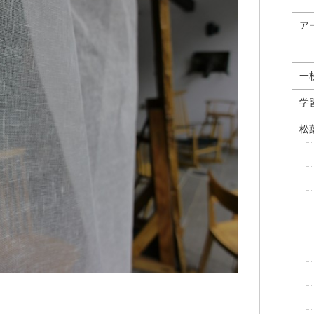
ア
一
学
松