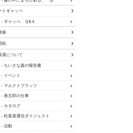
森の中にまちがある。一歩
ートギャッベ
ギャッべ Ｑ&Ａ
枚板
習机
葉屋について
ちいさな森の報告書
イベント
マルクトプラッツ
善五郎の仕事
カタログ
松葉屋通信ダイジェスト
活動