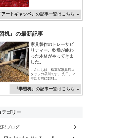
『アートギャッベ』
の記事一覧はこちら
習机』の最新記事
家具製作のトレーサビ
リティー。乾燥が終わ
った木材がやってきま
した。
こんにちは、松葉屋家具店ス
タッフの早川です。 先日、２
年ほど前に製材...
『学習机』
の記事一覧はこちら
カテゴリー
五郎ブログ