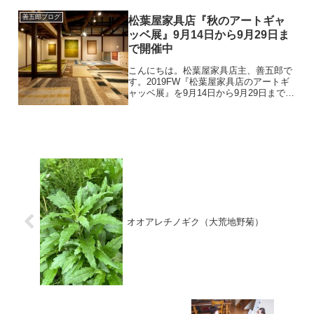
卓袱台のある暮らし」に...
善五郎ブログ
松葉屋家具店『秋のアートギャ
ッベ展』9月14日から9月29日ま
で開催中
こんにちは。松葉屋家具店主、善五郎で
す。2019FW『松葉屋家具店のアートギ
ャッベ展』を9月14日から9月29日まで開
催します。お手紙にてお知らせさせてい
ただいているお客さまもいらっしゃいま
すが、こちらのブログからも、「宝石の
原石を掘り起こ...
オオアレチノギク（大荒地野菊）