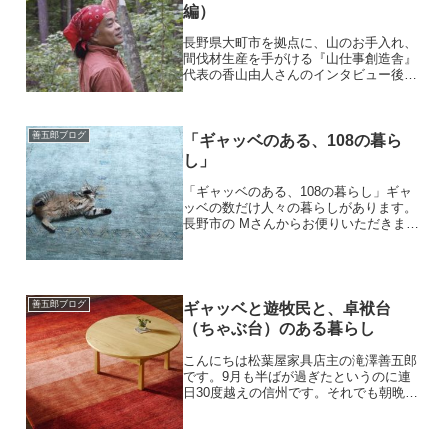
編）
長野県大町市を拠点に、山のお手入れ、
間伐材生産を手がける『山仕事創造舎』
代表の香山由人さんのインタビュー後編
です。興味深いおはなし、引き続きお楽
しみください。※前編を読みたい方は こ
ちら からどうぞ。——————————
善五郎ブログ
森の中に街がある香山...
「ギャッベのある、108の暮ら
し」
「ギャッベのある、108の暮らし」ギャ
ッベの数だけ人々の暮らしがあります。
長野市の Mさんからお便りいただきまし
た。「猫をもふもふしながらギャッベの
上で一緒に転がるしあわせ」このギャッ
ベを迎えたのは、昨年11月18日。すでに
1枚いつも過ごし...
善五郎ブログ
ギャッベと遊牧民と、卓袱台
（ちゃぶ台）のある暮らし
こんにちは松葉屋家具店主の滝澤善五郎
です。9月も半ばが過ぎたというのに連
日30度越えの信州です。それでも朝晩は
ずいぶん涼しくなって、虫の声が日に日
に大きくなっています。いかがお過ごし
ですか？今日は「ギャッベと遊牧民と、