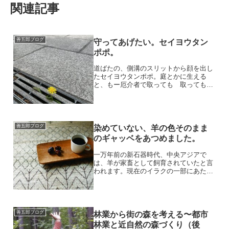
関連記事
善五郎ブログ
守ってあげたい。セイヨウタン
ポポ。
道ばたの、側溝のスリットから顔を出し
たセイヨウタンポポ。庭とかに生える
と、もー厄介者で取っても 取っても
取っても 取っても 取っても 取って
も取っても 取っても 取っても 取っ
ても 生えてくる。でもね、こんなとこ
に顔を出すと「守ってあげた...
善五郎ブログ
染めていない、羊の色そのまま
のギャッベをあつめました。
一万年前の新石器時代、中央アジアで
は、羊が家畜として飼育されていたと言
われます。現在のイラクの一部にあたる
メソポタミア地域で栄えたバビロン王朝
時代には、（紀元前1830年〜1530年）す
でに毛で織られた織物があったとか。そ
して 現在。イラン...
善五郎ブログ
林業から街の森を考える〜都市
林業と近自然の森づくり（後