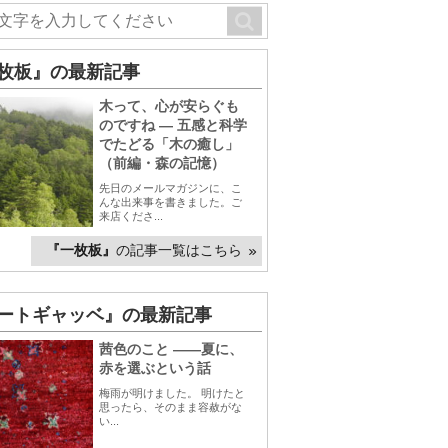
枚板』の最新記事
木って、心が安らぐも
のですね ― 五感と科学
でたどる「木の癒し」
（前編・森の記憶）
先日のメールマガジンに、こ
んな出来事を書きました。ご
来店くださ...
『一枚板』
の記事一覧はこちら
ートギャッベ』の最新記事
茜色のこと ――夏に、
赤を選ぶという話
梅雨が明けました。 明けたと
思ったら、そのまま容赦がな
い...