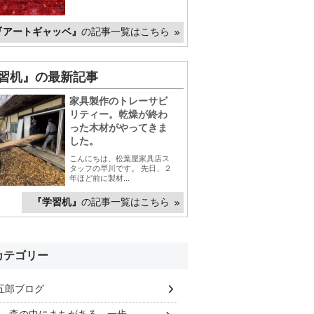
『アートギャッベ』
の記事一覧はこちら
習机』の最新記事
家具製作のトレーサビ
リティー。乾燥が終わ
った木材がやってきま
した。
こんにちは、松葉屋家具店ス
タッフの早川です。 先日、２
年ほど前に製材...
『学習机』
の記事一覧はこちら
カテゴリー
五郎ブログ