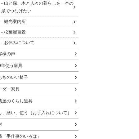
山と森、木と人々の暮らしを一本の
糸でつなげたい
観光案内所
松葉屋百景
お休みについて
客様の声
00年使う家具
もちのいい椅子
ーダー家具
葉屋のくらし道具
し、繕い、使う（お手入れについて）
材
載「手仕事のいろは」