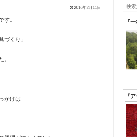
2016年2月11日
です。
『一
具づくり」
た。
『ア
っかけは