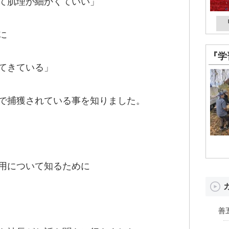
て肌理が細かくていい」
に
『学
てきている」
で捕獲されている事を知りました。
用について知るために
善