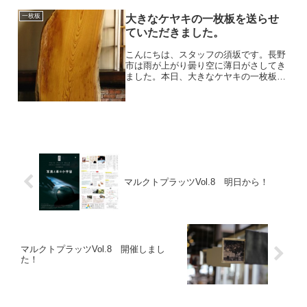
一枚板
大きなケヤキの一枚板を送らせ
ていただきました。
こんにちは、スタッフの須坂です。長野
市は雨が上がり曇り空に薄日がさしてき
ました。本日、大きなケヤキの一枚板が
お嫁に行きました。杢目が複雑に絡み合
い奇麗なオレンジ色に、薄らとタマムシ
色の様な鮮やかな黄緑色が混ざる、非常
に美しい一枚です。ケヤキ...
マルクトプラッツVol.8 明日から！
マルクトプラッツVol.8 開催しまし
た！