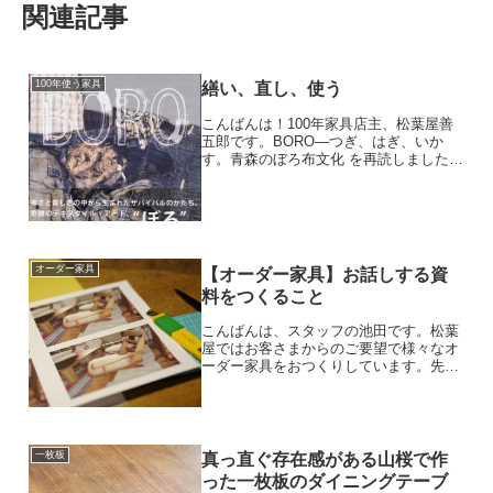
関連記事
100年使う家具
繕い、直し、使う
こんばんは！100年家具店主、松葉屋善
五郎です。BORO—つぎ、はぎ、いか
す。青森のぼろ布文化 を再読しました。
寒さと貧しさの中から生まれたサバイバ
ルのかたち、奇跡のテキスタイル・アー
ト、“ぼろ”。本物のエコロジーは美し
い。という内容で、と...
オーダー家具
【オーダー家具】お話しする資
料をつくること
こんばんは、スタッフの池田です。松葉
屋ではお客さまからのご要望で様々なオ
ーダー家具をおつくりしています。先日
ご相談いただいた内容は今お使いのひと
り掛けの椅子のデザインをそっくりに２
人掛けの長椅子をつくってほしい。とい
うこと。ひとり掛けの椅子...
一枚板
真っ直ぐ存在感がある山桜で作
った一枚板のダイニングテーブ