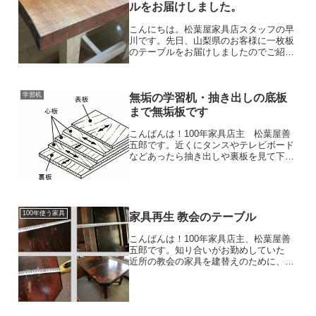
ルをお届けしました。
こんにちは。松葉屋家具店スタッフの早
川です。先日、山梨県のお客様に一枚板
のテーブルをお届けしましたのでご紹介
いたします。今回お選びいただいた一枚
板は山桜。日本に自生している天然の桜
で、一枚板のダイニングテーブルなどに
学習机
使えるような太いものが少...
無垢の学習机・抽き出しの底板
まで無垢板です
こんばんは！100年家具店主 松葉屋善
五郎です。近くにタンスやテレビボード
などあったら抽き出しや裏板を見て下さ
い。間違いなく、合板（いわゆるベニ
ヤ）で作られているはず。「いや、抽斗
（ひきだし）底だけじゃなくて、本体全
部ベニヤだよ！」ああ、ほ...
100年使う家具
家具再生 教会のテーブル
こんばんは！100年家具店主、松葉屋善
五郎です。知り合いがお勤めしていた
近所の教会の家具を建替えのために、修
理するか処分するか迷われて相談いただ
きました。話では明治6年にカナダ系英
国人の宣教師が持ち込んだものかもしれ
ないとのこと。本当です...