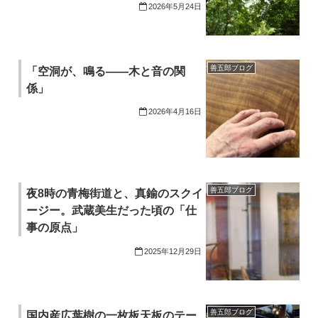
2026年5月24日
善五郎ブログ
「空洞が、鳴る——木と音の関
係」
2026年4月16日
善五郎ブログ
夜8時の青梅街道と、真鍮のスクイ
ージー。武蔵美生だった頃の「仕
事の原点」
2025年12月29日
善五郎ブログ
国内産広葉樹の一枚板天板のテー