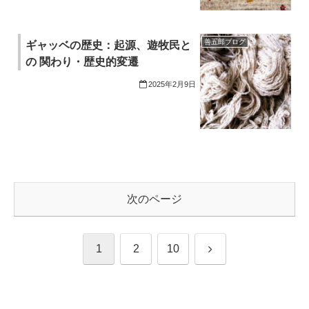
善五郎ブログ
ギャッベの歴史：起源、遊牧民と
の 関わり・歴史的変遷
2025年2月9日
次のページ
次
1
2
10
へ