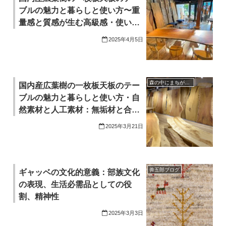
ブルの魅力と暮らしと使い方〜重
量感と質感が生む高級感・使い込
むほど味わいが増す経年変化
2025年4月5日
森の中にまちがある。一歩
国内産広葉樹の一枚板天板のテー
ブルの魅力と暮らしと使い方・自
然素材と人工素材：無垢材と合板
の違い・一枚板ならではの唯一無
2025年3月21日
二の美しさ・木がもたらす温もり
と優しい手触り
善五郎ブログ
ギャッベの文化的意義：部族文化
の表現、生活必需品としての役
割、精神性
2025年3月3日