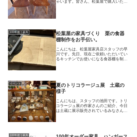
ゃいます。皆さん、松葉屋で購入いただ
いた家具をとっても愛着をもって大切に
使ってくださってお客様からそんなお話
を伺うたびに本当に嬉しい気持ちになリ
ます。今日は、背もた...
100年使う家具
松葉屋の家具づくり 栗の食器
棚制作をお手伝い。
こんにちは、松葉屋家具店スタッフの早
川です。先日、現在ご依頼いただいてい
るキッチンでお使いになる食器棚を制作
している職人のお手伝いをさせてもらい
に松葉屋の工房に行ってきました。今回
作業させていただいた内容は棚板の木取
りから板ハギになります。...
イベント
夏のトリコラージュ展 土蔵の
様子
こんにちは、スタッフの池田です。トリ
コラージュ展の作家さんのご紹介、今日
は土蔵に展示販売されているみなさんの
作品を紹介します！入り口には、今回の
参加作家のみなさんの作品を集めたガラ
スケースがお出迎え。見ただけでわくわ
くしてしまいます。aka...
100年使う家具
100年オーダー家具 ハンガース