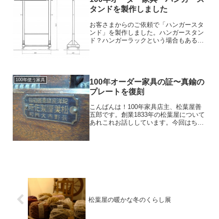
タンドを製作しました
お客さまからのご依頼で「ハンガースタ
ンド」を製作しました。ハンガースタン
ド？ハンガーラックという場合もあるか
もしれませんね。どちらかというと、脇
役のイメージですが…調べると、いくら
でも安くて実用的な商品があるわけです
が100年家具松葉屋が製...
100年使う家具
100年オーダー家具の証〜真鍮の
プレートを復刻
こんばんは！100年家具店主、松葉屋善
五郎です。創業1833年の松葉屋について
あれこれお話ししています。今回はちょ
っとした小ネタですが報告したいことが
あります。写真は大正末期から昭和の初
期に松葉屋が製作した家具に付けられて
いたプレートです。...
松葉屋の暖かな冬のくらし展