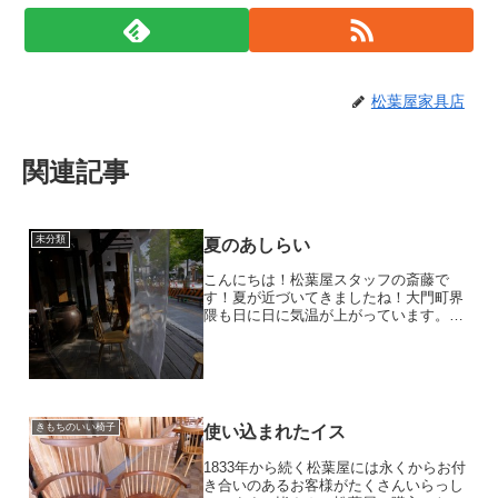
松葉屋家具店
関連記事
未分類
夏のあしらい
こんにちは！松葉屋スタッフの斎藤で
す！夏が近づいてきましたね！大門町界
隈も日に日に気温が上がっています。そ
んな中、来店されるお客様に、少しでも
涼しくなっていただこうと、夏のあしら
いを施しました。ゆらゆら揺れて風を感
じさせてくれます。透き通る...
きもちのいい椅子
使い込まれたイス
1833年から続く松葉屋には永くからお付
き合いのあるお客様がたくさんいらっし