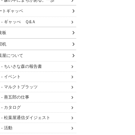
森の中にまちがある。一歩
ートギャッベ
ギャッべ Ｑ&Ａ
枚板
習机
葉屋について
ちいさな森の報告書
イベント
マルクトプラッツ
善五郎の仕事
カタログ
松葉屋通信ダイジェスト
活動