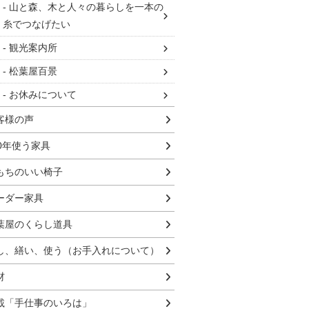
山と森、木と人々の暮らしを一本の
糸でつなげたい
観光案内所
松葉屋百景
お休みについて
客様の声
00年使う家具
もちのいい椅子
ーダー家具
葉屋のくらし道具
し、繕い、使う（お手入れについて）
材
載「手仕事のいろは」