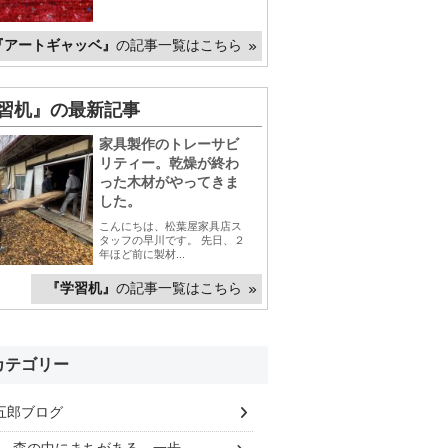
『アートギャッベ』
の記事一覧はこちら
習机』の最新記事
家具製作のトレーサビ
リティー。乾燥が終わ
った木材がやってきま
した。
こんにちは、松葉屋家具店ス
タッフの早川です。 先日、２
年ほど前に製材...
『学習机』
の記事一覧はこちら
カテゴリー
五郎ブログ