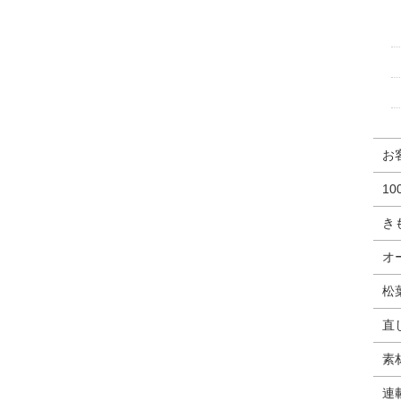
お
1
き
オ
松
直
素
連