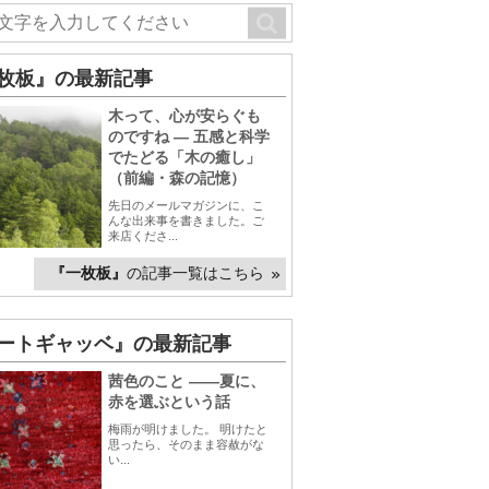
枚板』の最新記事
木って、心が安らぐも
のですね ― 五感と科学
でたどる「木の癒し」
（前編・森の記憶）
先日のメールマガジンに、こ
んな出来事を書きました。ご
来店くださ...
『一枚板』
の記事一覧はこちら
ートギャッベ』の最新記事
茜色のこと ――夏に、
赤を選ぶという話
梅雨が明けました。 明けたと
思ったら、そのまま容赦がな
い...