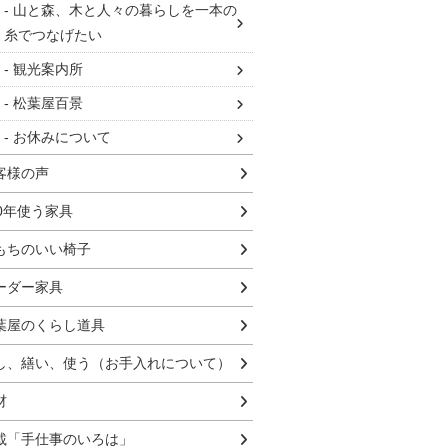
山と森、木と人々の暮らしを一本の
糸でつなげたい
観光案内所
松葉屋百景
お休みについて
客様の声
00年使う家具
もちのいい椅子
ーダー家具
葉屋のくらし道具
し、繕い、使う（お手入れについて）
材
載「手仕事のいろは」