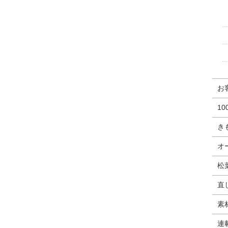
お
1
き
オ
松
直
素
連