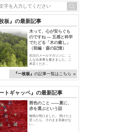
枚板』の最新記事
木って、心が安らぐも
のですね ― 五感と科学
でたどる「木の癒し」
（前編・森の記憶）
先日のメールマガジンに、こ
んな出来事を書きました。ご
来店くださ...
『一枚板』
の記事一覧はこちら
ートギャッベ』の最新記事
茜色のこと ――夏に、
赤を選ぶという話
梅雨が明けました。 明けたと
思ったら、そのまま容赦がな
い...