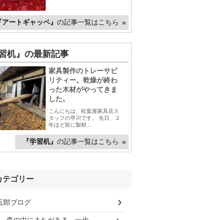
『アートギャッベ』
の記事一覧はこちら
習机』の最新記事
家具製作のトレーサビ
リティー。乾燥が終わ
った木材がやってきま
した。
こんにちは、松葉屋家具店ス
タッフの早川です。 先日、２
年ほど前に製材...
『学習机』
の記事一覧はこちら
カテゴリー
五郎ブログ