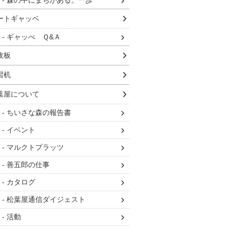
森の中にまちがある。一歩
ートギャッベ
ギャッべ Ｑ&Ａ
枚板
習机
葉屋について
ちいさな森の報告書
イベント
マルクトプラッツ
善五郎の仕事
カタログ
松葉屋通信ダイジェスト
活動