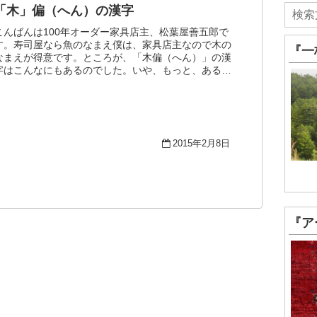
「木」偏（へん）の漢字
こんばんは100年オーダー家具店主、松葉屋善五郎で
す。寿司屋なら魚のなまえ僕は、家具店主なので木の
『一
なまえが得意です。ところが、「木偏（へん）」の漢
字はこんなにもあるのでした。いや、もっと、あるか
も 。そんなわけで、漢字テストその1 です。変...
2015年2月8日
『ア