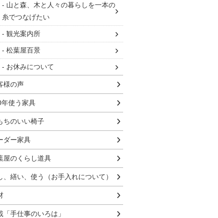
山と森、木と人々の暮らしを一本の
糸でつなげたい
観光案内所
松葉屋百景
お休みについて
客様の声
00年使う家具
もちのいい椅子
ーダー家具
葉屋のくらし道具
し、繕い、使う（お手入れについて）
材
載「手仕事のいろは」