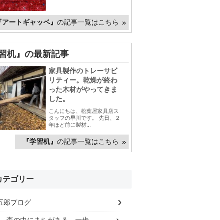
『アートギャッベ』
の記事一覧はこちら
習机』の最新記事
家具製作のトレーサビ
リティー。乾燥が終わ
った木材がやってきま
した。
こんにちは、松葉屋家具店ス
タッフの早川です。 先日、２
年ほど前に製材...
『学習机』
の記事一覧はこちら
カテゴリー
五郎ブログ