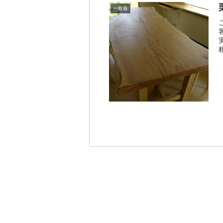
一枚板
わ