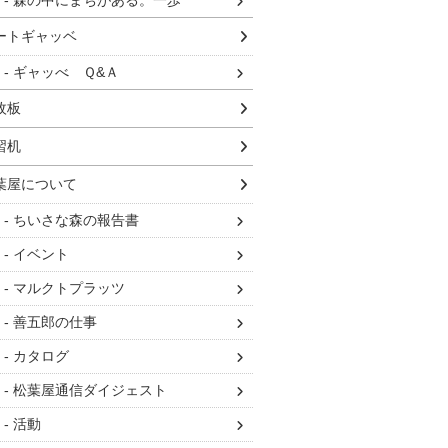
森の中にまちがある。一歩
ートギャッベ
ギャッべ Ｑ&Ａ
枚板
習机
葉屋について
ちいさな森の報告書
イベント
マルクトプラッツ
善五郎の仕事
カタログ
松葉屋通信ダイジェスト
活動