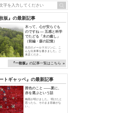
枚板』の最新記事
木って、心が安らぐも
のですね ― 五感と科学
でたどる「木の癒し」
（前編・森の記憶）
先日のメールマガジンに、こ
んな出来事を書きました。ご
来店くださ...
『一枚板』
の記事一覧はこちら
ートギャッベ』の最新記事
茜色のこと ――夏に、
赤を選ぶという話
梅雨が明けました。 明けたと
思ったら、そのまま容赦がな
い...