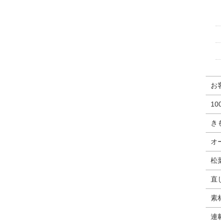
お
1
き
オ
松
直
素
連